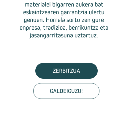
materialei bigarren aukera bat
eskaintzearen garrantzia ulertu
genuen. Horrela sortu zen gure
enpresa, tradizioa, berrikuntza eta
jasangarritasuna uztartuz.
ZERBITZUA
GALDEIGUZU!