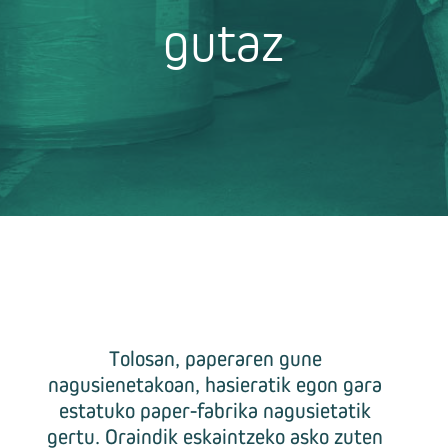
gutaz
Tolosan, paperaren gune
nagusienetakoan, hasieratik egon gara
estatuko paper-fabrika nagusietatik
gertu. Oraindik eskaintzeko asko zuten