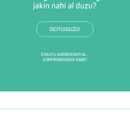
jakin nahi al duzu?
DEITUIGUZU!
ESKATU AURREKONTUA...
KONPROMISORIK GABE!