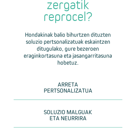
zergatik
reprocel?
Hondakinak balio bihurtzen dituzten
soluzio pertsonalizatuak eskaintzen
ditugulako, gure bezeroen
eraginkortasuna eta jasangarritasuna
hobetuz.
ARRETA
PERTSONALIZATUA
SOLUZIO MALGUAK
ETA NEURRIRA