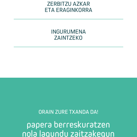
ZERBITZU AZKAR
ETA ERAGINKORRA
INGURUMENA
ZAINTZEKO
ORAIN ZURE TXANDA DA!
papera berreskuratzen
nola lagundu zaitzakegun