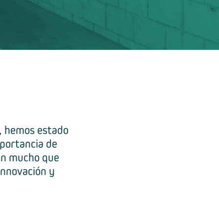
a, hemos estado
mportancia de
ían mucho que
innovación y